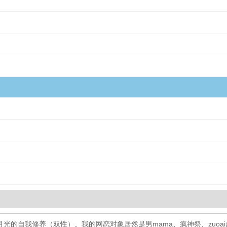
月光的自我修养（双性）
、
我的网恋对象居然是男mama
、
疯神祭
、
zuo