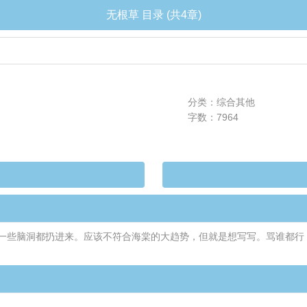
无根草 目录 (共4章)
分类：综合其他
字数：7964
一些脑洞都扔进来。应该不符合海棠的大趋势，但就是想写写。骂谁都行