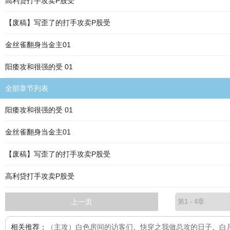
高利贷打手攻卖P股受
【废稿】写歪了的打手攻卖P股受
金丝雀翻身当金主01
阳痿攻和很强的受 01
全部章节列表
阳痿攻和很强的受 01
金丝雀翻身当金主01
【废稿】写歪了的打手攻卖P股受
高利贷打手攻卖P股受
上一页
相关推荐：
（主攻）白色房间的访客们
、
快穿之我做总攻的日子
、
白