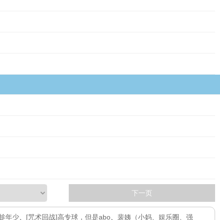
下一页
ai趁年少
、
[咒术回战]高专球，但是abo
、
裴姨（小妈、娱乐圈、强