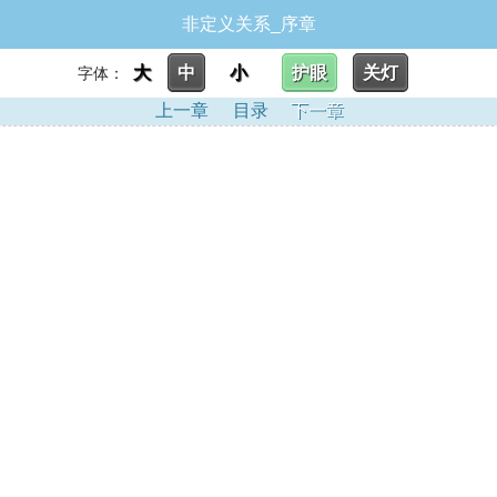
非定义关系_序章
大
中
小
护眼
关灯
字体：
上一章
目录
下一章