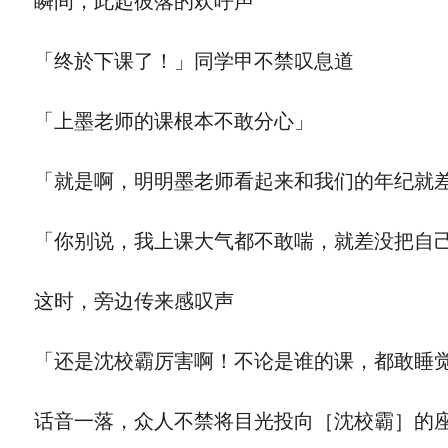
瞬间，此起彼落的欢呼声
「终於下课了！」同学甲不禁叹息道
「上墨老师的课根本不敢分心」
「就是啊，明明墨老师看起来和我们的年纪就差
「你别说，我上课大气都不敢喘，就差没把自己憋
这时，旁边传来感叹声
「还是沈校霸厉害啊！不论是谁的课，都敢睡
话音一落，众人不禁将目光投向［沈校霸］的座