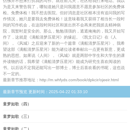
仿佛并不想来打扰我的写作。就在前几天，社区给我打来电话。我以
为是又来警告我了，哪知道她只是问我愿意不愿意参加社区的免费体
检。免费体检！我不想去医院。但好消息是社区根本没有追问我的写
作情况，她只是要我去免费体检！这意味着我又获得了相当长一段时
间的写作机会，在这段时间社区和派出所不会再来把我抓去精神病
院，我暂时是安全的。那么，勉勉强强的，遮遮掩掩的，我又开始写
作了，这就是《满船清梦压星河》的缘起。《凯文日记》在《人
间》，《风城》之后迎来了新的一个篇章《满船清梦压星河》。我希
望这部《满船清梦压星河》能为诸位读者奉献出一点更有新意，更成
熟的思想。如果说《人间》，《风城》就是两部中学生和大学生的课
外读物的话，我希望《满船清梦压星河》能成为研究生喜欢阅读的
书。以后说不定我还能写出一部博士，博士后喜欢看的书呢，这也说
不一定的。
最新章节推荐地址：http://m.whfyds.com/book/dpkcir/ojeeir.html
最新章节预览 更新时间：2025-04-22 01:33:10
童梦如歌（四）
童梦如歌（三）
童梦如歌（二）