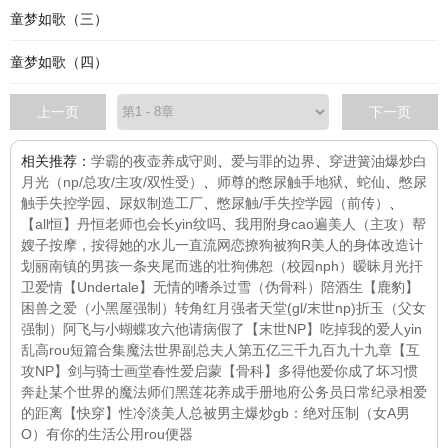
童梦如歌（三）
童梦如歌（四）
上一页
下一页
相关推荐：
学霸的夜壶养成守则
、
爱与罪的边界
、
穿进簧油爆炒白
月光（np/总攻/主攻/双性受）
、
师尊的憋尿触手地狱
、
蛇仙
、
憋尿
触手失控学园
、
尿奴制造工厂
、
憋尿触/手失控学园（前传）
、
【all恒】丹恒老师也会长yin纹吗
、
我用附身cao遍美人（主攻）
帮
嫂子按摩，按得她的水儿一直流
网恋撩狗被狗R
美人的身体改造计
划
丽南镇的男孩
一条夹尾而逃的壮狗
佛恕
（校园nph）暧昧月光
扞
卫爱情
【Undertale】无情的嗜杀
过雪（伪骨科）
陪酒生
【鹿豹】
困兽之爱（小黑屋强制）
转角
红月
强者天堂(gl/末世np)
折玉（父女
强制）
阿飞与小蝴蝶
攻六他请病假了【末世NP】
吃掉我的爱人
yin
乱高rou短篇合集
魔法世界
副总夫人第五亿三千九百九十九章
【互
攻NP】剑与骑士
画堂春
性爱启蒙【骨科】
多得他
爱你成了坏习惯
奔赴
某个世界的魔法师们
黑莲花养成手册
地府公务员日常纪录
相爱
的距离
【快穿】性冷淡美人总被男主爆炒
gb：绝对压制（女A男
O）
有你的生活
公用rou便器