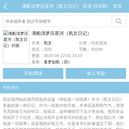
满船清梦压星河（凯文日记） 目录 (共8章)
首页
满船清梦压星河（凯文日记）
作者：
凯文
分类：综合其他
状态：完结
字数：93299
更新：2025-04-22 01:33:10
最新：
童梦如歌（四）
开始阅读
加入书架
手机简介
原谅我用如此激烈愤怒的这篇《神知道一切因果》作为《凯文日记》
新篇的第一则日记。作为一部新作的开篇，本来应该和和气气，漂漂
亮亮的讲几句好听话，祝福话，这样继续写下去才有余地。然而命运
和我开了个玩笑，我以为我不会再有写作的机会了，所以我以为《神
知道一切因果》就是我的封笔之作。但是老爷们好像遗忘了我，他们