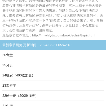
他但是不讨厌他。只有他自己知道不是这样的，他只是装作正常人，
装作心甘情愿当林新绿身边最好的男性朋友，实际上脑子里每天都是
关于林新绿的阴暗的不可告人的想法。他以为自己会怀着想法直到
死，谁知道有天林新绿好奇地问他：“哎，你说接吻的感觉真的和小说
里一样吗？我能不能亲你一下？”他知道，自己的机会来了。注：青梅
竹马甜饼，从童年开始写，高中开始开车，尽量日更，不会立刻长
大，会按照我的节奏来，谢谢阅读。
最新章节推荐地址：http://m.whfyds.com/book/eofnir/trgrir.html
最新章节预览 更新时间：2024-08-31 05:42:40
26食堂
25分班
24晚安（400收加更）
23裴善宁
22哈士奇（200珠加更）
21山衡