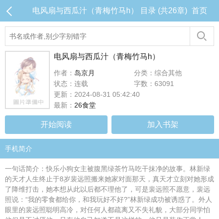
电风扇与西瓜汁（青梅竹马h） 目录 (共26章)
首页
电风扇与西瓜汁（青梅竹马h）
作者：
岛京月
分类：综合其他
状态：连载
字数：63091
更新：2024-08-31 05:42:40
最新：
26食堂
开始阅读
加入书架
手机简介
一句话简介：快乐小狗女主被腹黑绿茶竹马吃干抹净的故事。林新绿
的天才人生终止于8岁裴远照搬来她家对面那天，真天才立刻对她形成
了降维打击，她本想从此以后都不理他了，可是裴远照不愿意，裴远
照说：“我的零食都给你，和我玩好不好?”林新绿成功被诱惑了。外人
眼里的裴远照聪明高冷，对任何人都疏离又不失礼貌，大部分同学怕