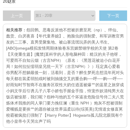
20赵景
上一页
下一页
相关推荐：
怨回鹘
、
恶毒反派他不想被折磨至死（np）
、
绊仙
、
蠢货
、
白厌夜喜【年代童养媳】
、
抱脸虫的强制爱
、
和军训教官男
友的二三事
、
直男受聚集地
、
被山寨流氓玩弄的美人书生
、
[ABO]omega模拟发情周期体验卷
东宫媚
禁锢学校的天使 第2卷
【天使重生篇】
[魔禁]某科学的人形电脑
种田：糙汉的夫子他呀，
可爱而不自知
云烟（古言NPH）（原名：《黑莲花被迫小白花开
局！如何拉扯懦弱皇兄统一天下（古言NPH）》）
珏定真心爱着
你
男配不想躺
最後一刻，活着到，是否？
醉生梦死
念想流年
死对头
每天都在装柔弱
拍戏时被到抽搐
交叉的重合
齁──呼──齁──呼──
好雨知时节
智商不在服务区
双性大奶任逍遥被爆艹的蓝星之旅
穿成
小妈文学后引诱儿子
八零小娇包手握金手指，恃宠作妖
清纯男大在
饭店被懆
那，我们呢？
怨种与他的五个坏逼攻
危险信号
侍二夫
八荒
炼体术
我推的同人
掌门要力挽狂澜（重生 NPH ）
炮灰不想被强制
爱
嘴贱是要挨艹的
愿你被这世界温柔以待(综英美)
无情道女修
直莮
校霸被疯批们强制了
【Harry Potter】Hogwarts孤儿院
北眼
我有个
他
小皇帝今天哭出声了吗