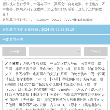
魔法使灰色默示录，幸运与不幸，冥冥之中自有定数。幸运也好，不
幸也罢，既然来到了这世间，怎么也得好好看看，这是个怎样的世
界！
最新章节推荐地址：http://m.whfyds.com/book/fiiiir/iiiiir.html
最新章节预览 更新时间：2024-05-06 23:59:19
全部章节列表
上一页
下一页
相关推荐：
绝境求生崇祯帝
、
开局签到荒古圣体
、
医妻三嫁
、
情：
三国
、
非正常音乐家
、
天命神化
、
告别白昼
、
茴香酒
、
我的景区爆
火了
、
从死神手中逃离两次的女孩
萩原研二的绝密资料书写中
四死
球
金主他有性瘾啊（1v1 h）
【all霸】嘬嘬你的
白丁谈诗集第二册
(佛说白丁经)文学创作
极短篇小说集
神体炼道
小耶工（挨）作
（cao）日记
壮汉们的雌堕时间
给meimei玩一下怎么了
【逆水寒】
叶师兄的管教所
【排球少年】关於死亡的课题
东宫媚
禁锢学校的天
使 第2卷 【天使重生篇】
[魔禁]某科学的人形电脑
种田：糙汉的夫
子他呀，可爱而不自知
云烟（古言NPH）（原名：《黑莲花被迫