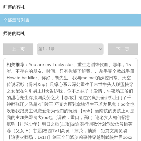
师傅的葬礼
全部章节列表
师傅的葬礼
上一页
下一页
相关推荐：
You are my Lucky star
、
重生之蹈锋饮血
、
那年，15
岁
、
不存在的朋友
、
时间
、
只有你能了解我。
、
杀手完全教战手册
How to be killer
、
你好，靳先生
、
我与meimei的妹控日常
、
天空
传说
昭彰（骨科&np）
只缘心系云深处
重生于末世
牛头人联盟
快穿
之女配在勾引男主H
快告诉我，你不是妹子！
爱情，午夜场
王爷们
的甜心宠
生存法则
荧荧之火
【总/攻】渣过的疯批全都找上门了
千
钟醉
张辽／马超×广陵王 巧克力厚乳拿铁
浮生不若梦
见鬼！po文也
没教我跟男主谈恋爱
沦为他们的玩物 【nph】
丽南镇的男孩
上司是
我的主
加热即食大rou包（调教，重口，高h）
论老实人如何招惹
疯狗
【排球少年】明日之歌
[主攻]被迫实行调教计划
危险信号
惜芙
蓉（父女 H）
甘愿[校园1V1]
高黄！插茓，抽插…
短篇文集
炙吻
【追妻火葬场，1v1H】
剑三全门派萝莉事件
穿越到武侠世界ooxx