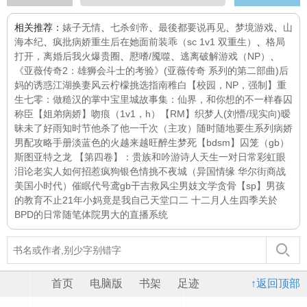
相关推荐：
婊子无情
、
七杀剑帝
、
最後都要说再见
、
梦境游戏
、
山
海本纪
、
疯批病娇重生后在她面前装乖（sc 1v1 双重生）
、
格局
打开，离婚后我火爆贵圈
、
懕嗜/魇噬
、
逃离破解游戏（NP）
、
《亚薇传奇2：雄狮会斗士的考验》(亚薇传奇 系列的第二部曲)
后
妈的诱惑
江湖换妻风云
柠檬挑选指南
稚白【校园，NP，强制】
重
生七零：做糙汉的掌中宝
里城故事集：仙界，和你想的不一样
春囚
称臣【姐弟病娇】
吻痕（1v1，h）
【RM】织梦人(刘懵/现实向)
暧
昧未了
好雨知时节
他杀了他一千次（主攻）
随时随地要生系列
病娇
男配攻略手册
淡蓝色的火越来越旺
醉生梦死
【bdsm】囚笼（gb）
斯图亚特之龙 【第四卷】：贵族和吟游诗人
天生一对
日常
彩虹眼
泪
论老实人如何招惹疯狗
银色情挑
不夜城（异国情缘 华尔街商战
美国小时代）
催眠
代号鸢gb干吉救风尘男妓文学
贪骨
【sp】男孩
的教育
不止21年
小妈竟是我自己
天堂口二 十二月
人生四季
关於
BPD的日常
随笔
体院男大的直播系统
首页
电脑版
书架
足迹
↑返回顶部