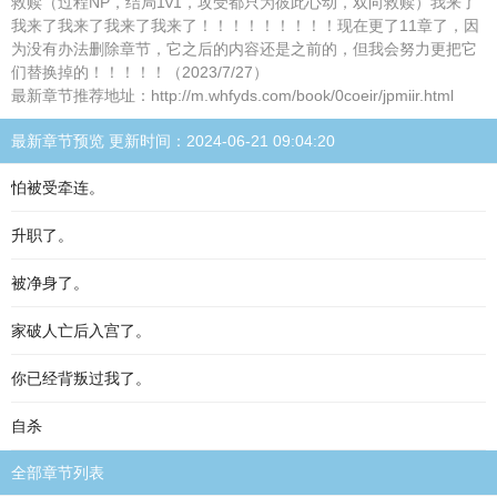
救赎（过程NP，结局1v1，攻受都只为彼此心动，双向救赎）我来了
我来了我来了我来了我来了！！！！！！！！！现在更了11章了，因
为没有办法删除章节，它之后的内容还是之前的，但我会努力更把它
们替换掉的！！！！！（2023/7/27）
最新章节推荐地址：http://m.whfyds.com/book/0coeir/jpmiir.html
最新章节预览 更新时间：2024-06-21 09:04:20
怕被受牵连。
升职了。
被净身了。
家破人亡后入宫了。
你已经背叛过我了。
自杀
全部章节列表