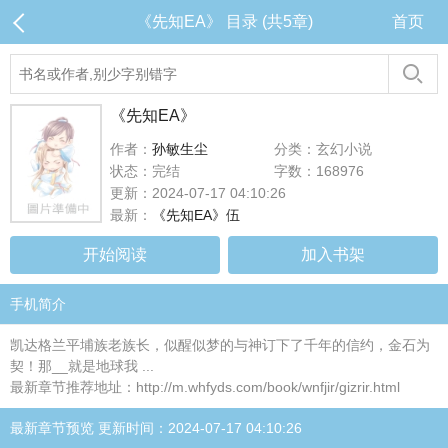
《先知EA》 目录 (共5章)
首页
《先知EA》
作者：
孙敏生尘
分类：玄幻小说
状态：完结
字数：168976
更新：2024-07-17 04:10:26
最新：
《先知EA》伍
开始阅读
加入书架
手机简介
凯达格兰平埔族老族长，似醒似梦的与神订下了千年的信约，金石为
契！那__就是地球我 ...
最新章节推荐地址：http://m.whfyds.com/book/wnfjir/gizrir.html
最新章节预览 更新时间：2024-07-17 04:10:26