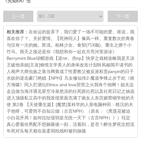
《先知EA》伍
上一页
下一页
相关推荐：
在命运的捉弄下，我们爱了一场不可能的爱
、
谁说，我
喜欢你了？
、
关於爱情
、
【死神同人】像风一样
、
重复数次的青春
与仅有一次的她
、
匪浅
、
柏林少女
、
食契(巧X咖)
、
重生之撩个小
竹马
、
雨天之後还是你
《我想和你一起在月亮河里游泳》
Berrymint Blue
绿帽游戏【逆ntr、伪np】
快穿之戏精攻略
我是天凉
王破他亲姐
[主攻]偷情文学
美人的身体改造计划
聆风秘闻
不读书的
人
相声大师
虫族之靠当网黄成了性爱教父
被反派权贵jianyin的日子
水妖的逆击
豪门艳娼【NPH】
凡女修仙传2-魔道争锋
止步于此
《南
方海啸》同人
烂酒坛
Ethics and love
荧荧之火
我有个他
啊！姐夫边
走边做
当海洋遇见星空
冷泉悠凉的社死跟社死以及社死日记之抽选
进入顶级私立高中的我发现里面充满了疯女人
东宫媚
禁锢学校的天
使 第2卷 【天使重生篇】
[魔禁]某科学的人形电脑
种田：糙汉的夫
子他呀，可爱而不自知
云烟（古言NPH）（原名：《黑莲花被迫
小白花开局！如何拉扯懦弱皇兄统一天下（古言NPH）》）
珏定
真心爱着你
男配不想躺
最後一刻，活着到，是否？
醉生梦死
念想流
年
死对头每天都在装柔弱
拍戏时被到抽搐